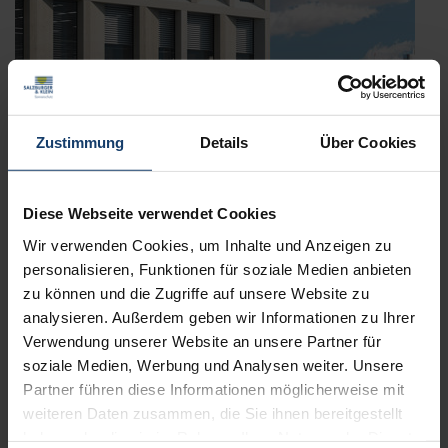
Zustimmung
Details
Über Cookies
Diese Webseite verwendet Cookies
Wir verwenden Cookies, um Inhalte und Anzeigen zu
personalisieren, Funktionen für soziale Medien anbieten
zu können und die Zugriffe auf unsere Website zu
analysieren. Außerdem geben wir Informationen zu Ihrer
Verwendung unserer Website an unsere Partner für
WAREMA Windra Flachlamelle:
soziale Medien, Werbung und Analysen weiter. Unsere
Windstabilität hat einen Namen
Partner führen diese Informationen möglicherweise mit
Veröffentlicht
1. August 2023
weiteren Daten zusammen, die Sie ihnen bereitgestellt
am
haben oder die sie im Rahmen Ihrer Nutzung der Dienste
Sie wohnen in einer windexponierten Lage und möchten trotzdem