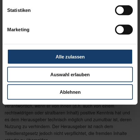
anderen Gesetzen zum Schutz des geistigen Eigentums. Ihre
Statistiken
Weitergabe, Veränderung, gewerbliche Nutzung oder
Verwendung in anderen Websites oder Medien ist nicht gestattet.
Marketing
Hinweis gemäß Teledienstgesetz
Für Websites Dritter, auf die der Herausgeber durch so genannte
Links verweist, tragen die jeweiligen Anbieter die Verantwortung.
Alle zulassen
Der Herausgeber ist für den Inhalt solcher Sites Dritter nicht
verantwortlich. Des weiteren kann die Website des Herausgebers
ohne dessen Wissen von anderen Websites mittels so genannter
Auswahl erlauben
Links angelinkt werden. Der Herausgeber übernimmt keine
Verantwortung für Darstellungen, Inhalt oder irgendeine
Verbindung zur Parteigliederung des Herausgebers in Websites
Ablehnen
Dritter. Für fremde Inhalte ist der Herausgeber nur dann
verantwortlich, wenn er von ihnen (d.h. auch von einem
rechtswidrigen oder strafbaren Inhalt) positive Kenntnis hat und
es dem Herausgeber technisch möglich und zumutbar ist, deren
Nutzung zu verhindern. Der Herausgeber ist nach dem
Teledienstgesetz jedoch nicht verpflichtet, die fremden Inhalte