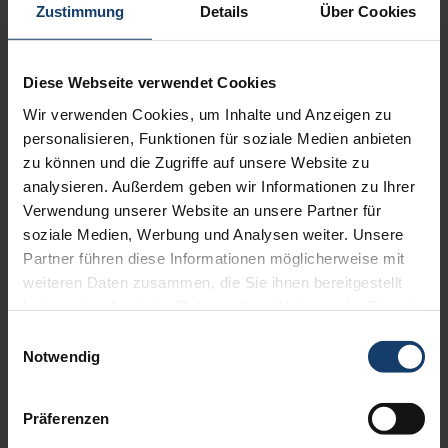
Fax 02131 - 75 74 120
Zustimmung
Details
Über Cookies
info@salzburger-klein.de
Diese Webseite verwendet Cookies
Verantwortlicher-Website: Peter Röttgen
Unternehmensgegenstand: Handel von Sonnenschutzprodukten
Wir verwenden Cookies, um Inhalte und Anzeigen zu
Geschäftsführer: Peter Röttgen
personalisieren, Funktionen für soziale Medien anbieten
Handelsregister-Nr.: HRA 4774
zu können und die Zugriffe auf unsere Website zu
Ust-Identifikationsnummer: DE29 895 19 37
analysieren. Außerdem geben wir Informationen zu Ihrer
Verwendung unserer Website an unsere Partner für
soziale Medien, Werbung und Analysen weiter. Unsere
Realisation
Partner führen diese Informationen möglicherweise mit
weiteren Daten zusammen, die Sie ihnen bereitgestellt
iWelt GmbH + Co. KG -
https://www.iwelt.de
haben oder die sie im Rahmen Ihrer Nutzung der Dienste
gesammelt haben.
Einwilligungsauswahl
Notwendig
© 2023
Präferenzen
Alle Rechte vorbehalten. Die auf der Website verwendeten Texte,
Bilder, Grafiken, Dateien usw. unterliegen dem Urheberrecht und