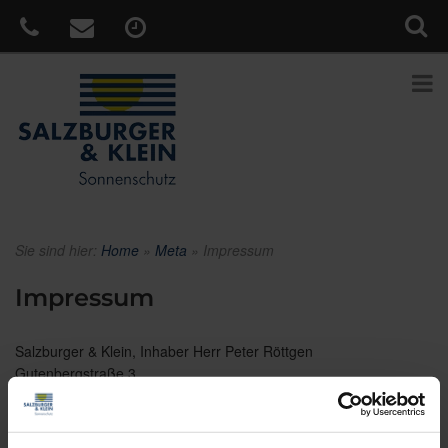
Sie sind hier:
Home
»
Meta
»
Impressum
Impressum
Salzburger & Klein, Inhaber Herr Peter Röttgen
Gutenbergstraße 3
41564 Kaarst-Büttgen
Tel.
02131 - 75 74 10