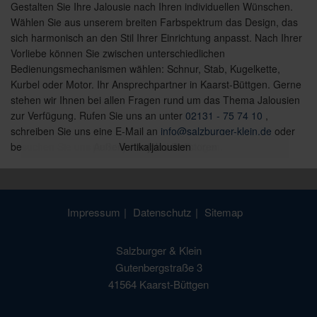
Gestalten Sie Ihre Jalousie nach Ihren individuellen Wünschen.
Wählen Sie aus unserem breiten Farbspektrum das Design, das
sich harmonisch an den Stil Ihrer Einrichtung anpasst. Nach Ihrer
Vorliebe können Sie zwischen unterschiedlichen
Bedienungsmechanismen wählen: Schnur, Stab, Kugelkette,
Kurbel oder Motor. Ihr Ansprechpartner in Kaarst-Büttgen. Gerne
stehen wir Ihnen bei allen Fragen rund um das Thema Jalousien
zur Verfügung. Rufen Sie uns an unter
02131 - 75 74 10
,
schreiben Sie uns eine E-Mail an
info@salzburger-klein.de
oder
besuchen Sie uns persönlich in Kaarst-Büttgen.
Außenjalousien / Raffstoren
Vertikaljalousien
Innenjalousien
Impressum
Datenschutz
Sitemap
Salzburger & Klein
Gutenbergstraße 3
41564 Kaarst-Büttgen