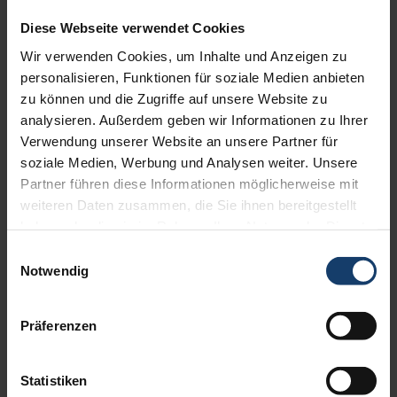
Diese Webseite verwendet Cookies
Wir verwenden Cookies, um Inhalte und Anzeigen zu
personalisieren, Funktionen für soziale Medien anbieten
zu können und die Zugriffe auf unsere Website zu
analysieren. Außerdem geben wir Informationen zu Ihrer
Zetra – die neue Lamelle für Außenjalousien
Verwendung unserer Website an unsere Partner für
im modernen, geradlinigen Design
soziale Medien, Werbung und Analysen weiter. Unsere
Veröffentlicht
17. Dezember 2021
Partner führen diese Informationen möglicherweise mit
am
Modern geradlinig. Einzigartig flexibel. Die neue Zetra Lamelle
weiteren Daten zusammen, die Sie ihnen bereitgestellt
von WAREMA passt sich mit ihrer geradlinigen Geometrie
haben oder die sie im Rahmen Ihrer Nutzung der Dienste
harmonisch in die moderne Fassade ein. Neben einem optimalen
gesammelt haben.
Einwilligungsauswahl
Hitze-, Blend- und Sichtschutz bietet die neue Lamelle auch eine
Notwendig
bewährte Abdunkelung und garantiert eine …
„Zetra
weiterlesen
Präferenzen
–
die
neue
Lamelle
Statistiken
für