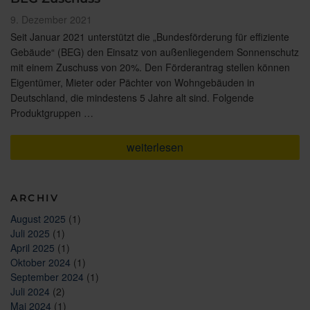
Veröffentlicht
9. Dezember 2021
am
Seit Januar 2021 unterstützt die „Bundesförderung für effiziente
Gebäude“ (BEG) den Einsatz von außenliegendem Sonnenschutz
mit einem Zuschuss von 20%. Den Förderantrag stellen können
Eigentümer, Mieter oder Pächter von Wohngebäuden in
Deutschland, die mindestens 5 Jahre alt sind. Folgende
Produktgruppen …
„Förderungsfähige
weiterlesen
Sonnenschutzprodukte
für
Ihre
Renovierung
ARCHIV
–
Profitieren
August 2025
(1)
Sie
Juli 2025
(1)
von
20%
April 2025
(1)
BEG
Oktober 2024
(1)
Zuschuss“
September 2024
(1)
Juli 2024
(2)
Mai 2024
(1)