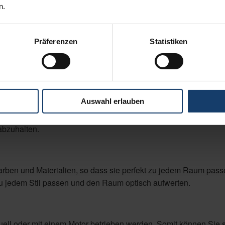
n.
Präferenzen
Statistiken
ßig filtern, wodurch ein angenehmes Raumlicht erzeugt wird. S
it eine angenehme Atmosphäre schaffen.
Auswahl erlauben
e zu schützen. Sie können je nach Wunsch in verschiedenen Höh
abzuhalten.
Farben und Materialien, so dass sie perfekt zu jedem Raum pas
 zu jedem Stil passen und den Raum optisch aufwerten.
ell oder mit einem Motor betrieben werden. Somit können Sie 