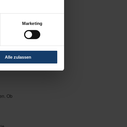
Marketing
o können
Alle zulassen
en
sen. Ob
sie