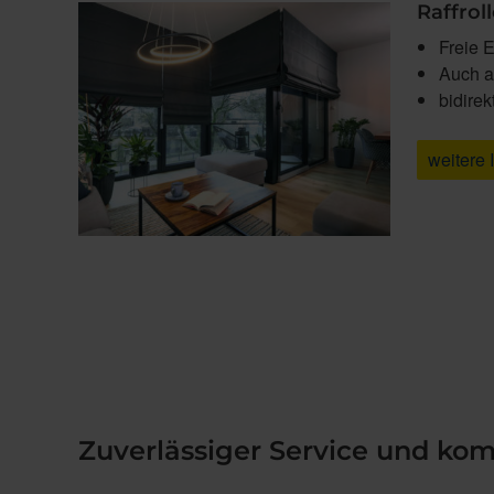
Raffrol
Freie E
Auch al
bidire
weitere 
Zuverlässiger Service und ko