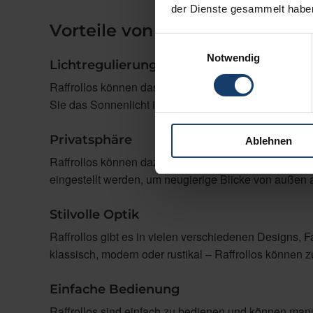
der Dienste gesammelt habe
Vorteile von Raffrollos
Einwilligungsauswahl
Notwendig
Lichtregulierung
Raffrollos können das Tageslicht sanft und gleichmä
Sie das Sonnenlicht im Raum kontrollieren und som
Privatsphäre
Ablehnen
Raffrollos können dazu beitragen, Ihre Privatsphär
eingestellt werden, um neugierige Blicke von außen 
Stilvolle Optik
Raffrollos gibt es in vielen verschiedenen Designs, 
klassisch, modern oder rustikal – Raffrollos können
Einfache Bedienung
Raffrollos sind einfach zu bedienen und können manu