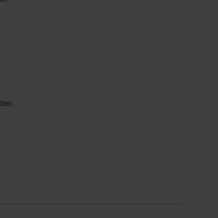
r
 den