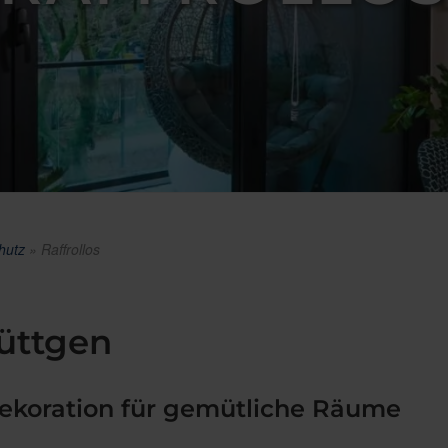
hutz
»
Raffrollos
Büttgen
erdekoration für gemütliche Räume