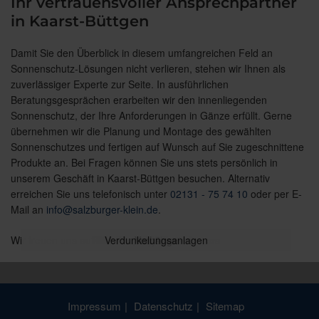
Ihr vertrauensvoller Ansprechpartner
in Kaarst-Büttgen
Damit Sie den Überblick in diesem umfangreichen Feld an
Sonnenschutz-Lösungen nicht verlieren, stehen wir Ihnen als
zuverlässiger Experte zur Seite. In ausführlichen
Beratungsgesprächen erarbeiten wir den innenliegenden
Sonnenschutz, der Ihre Anforderungen in Gänze erfüllt. Gerne
übernehmen wir die Planung und Montage des gewählten
Sonnenschutzes und fertigen auf Wunsch auf Sie zugeschnittene
Produkte an. Bei Fragen können Sie uns stets persönlich in
unserem Geschäft in Kaarst-Büttgen besuchen. Alternativ
erreichen Sie uns telefonisch unter
02131 - 75 74 10
oder per E-
Mail an
info@salzburger-klein.de
.
Wir freuen uns auf Ihre Projekte!
Plissees und Wabenplissees
Glasleisten-Schattierungen
Verdunkelungsanlagen
Vertikaljalousien
Innenjalousien
Vorhänge
Raffrollos
Rollos
Impressum
Datenschutz
Sitemap