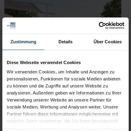
Zustimmung
Details
Über Cookies
Diese Webseite verwendet Cookies
Wir verwenden Cookies, um Inhalte und Anzeigen zu
personalisieren, Funktionen für soziale Medien anbieten
zu können und die Zugriffe auf unsere Website zu
analysieren. Außerdem geben wir Informationen zu Ihrer
Verwendung unserer Website an unsere Partner für
WAREMA Cubic Line – Kubisches Design für
soziale Medien, Werbung und Analysen weiter. Unsere
Markisen
Partner führen diese Informationen möglicherweise mit
Veröffentlicht
5. Mai 2022
weiteren Daten zusammen, die Sie ihnen bereitgestellt
am
haben oder die sie im Rahmen Ihrer Nutzung der Dienste
Kubisches Design ist mehr als ein Trend. Es ist eine Architektur-