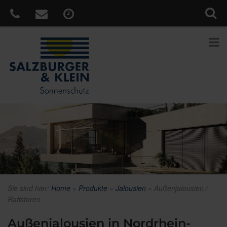
Sie sind hier:
Home
»
Produkte
»
Jalousien
»
Außenjalousien /
Raffstoren
Außenjalousien in Nordrhein-