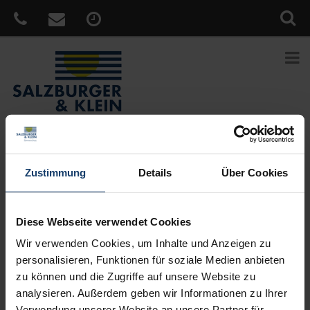
Sie sind hier:
Home
»
News
»
Einfach mal lüften, ohne lästige
Zustimmung
Details
Über Cookies
Insekten in der Wohnung?
Veröffentlicht
23. März 2018
Diese Webseite verwendet Cookies
am
Einfach mal lüften, ohne lästige
Wir verwenden Cookies, um Inhalte und Anzeigen zu
Insekten in der Wohnung?
personalisieren, Funktionen für soziale Medien anbieten
Insektenschutz von WAREMA macht jeden Raum zur
zu können und die Zugriffe auf unsere Website zu
insektenfreien Zone – wirkungsvoll, elegant und komfortabel. Die
analysieren. Außerdem geben wir Informationen zu Ihrer
Lösungen von WAREMA gibt es für den Innen- und
Verwendung unserer Website an unsere Partner für