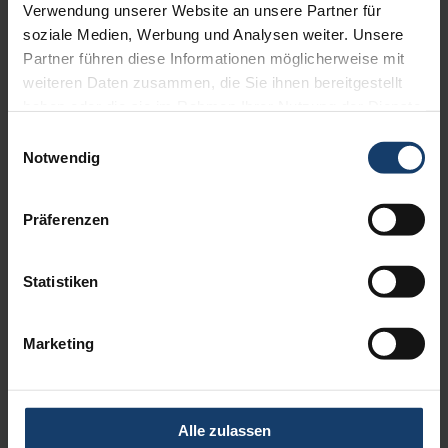
Verwendung unserer Website an unsere Partner für
wohlverdiente Zeit auf der Terrasse. Wie? Attraktive
soziale Medien, Werbung und Analysen weiter. Unsere
Ausstattungsextras wie integrierte Beleuchtung oder Heizstrahler
Partner führen diese Informationen möglicherweise mit
machen es möglich. Die elegante Optik der Terrassen-Markisen
weiteren Daten zusammen, die Sie ihnen bereitgestellt
sorgt jederzeit für einen außergewöhnlichen Blickfang an Ihrer
Hausfassade.
haben oder die sie im Rahmen Ihrer Nutzung der Dienste
gesammelt haben.
Einwilligungsauswahl
Erfahren Sie hier mehr über unsere Terrassen-Markisen »
Notwendig
Präferenzen
Statistiken
Marketing
Alle zulassen
Beitragsnavigation