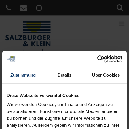
Sie sind hier:
Home
»
News
»
Genießen Sie lange
Zustimmung
Details
Über Cookies
Sommerabende in individueller Lichtstimmung
Veröffentlicht
23. März 2018
Diese Webseite verwendet Cookies
am
Genießen Sie lange Sommerabende in
individueller Lichtstimmung
Wir verwenden Cookies, um Inhalte und Anzeigen zu
personalisieren, Funktionen für soziale Medien anbieten
Unsere Terrassen-Markisen bieten jede Menge Platz für
zu können und die Zugriffe auf unsere Website zu
Individualität. Sie schaffen einen behaglichen Schattenplatz für die
analysieren. Außerdem geben wir Informationen zu Ihrer
ganze Familie und verlängern in den Abendstunden Ihre