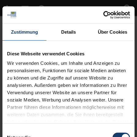
Zustimmung
Details
Über Cookies
Diese Webseite verwendet Cookies
Wir verwenden Cookies, um Inhalte und Anzeigen zu
personalisieren, Funktionen für soziale Medien anbieten
Sie sind hier:
Home
»
News
»
Pergola-Markise Perea P60
zu können und die Zugriffe auf unsere Website zu
analysieren. Außerdem geben wir Informationen zu Ihrer
Veröffentlicht
23. März 2018
Verwendung unserer Website an unsere Partner für
am
Pergola-Markise Perea P60
soziale Medien, Werbung und Analysen weiter. Unsere
Partner führen diese Informationen möglicherweise mit
Sie erwarten von Ihrem Sonnenschutz nicht nur ein gemütliches
weiteren Daten zusammen, die Sie ihnen bereitgestellt
Schattenplätzchen im Freien, sondern legen auch größten Wert auf
haben oder die sie im Rahmen Ihrer Nutzung der Dienste
attraktives Design? Dann entdecken Sie die hochwertigen Perea
Pergola-Markisen von WAREMA. Diese begeistern durch ihre
gesammelt haben.
Einwilligungsauswahl
harmonische Formensprache und setzen so einzigartige Akzente