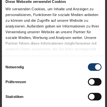
Diese Webseite verwendet Cookies
Markisen
genießen Sie kühlen Schatten genau dort, wo Sie ihn
Wir verwenden Cookies, um Inhalte und Anzeigen zu
benötigen!
personalisieren, Funktionen für soziale Medien anbieten
Durch die
fassadenunabhängige Montage
erfüllt das
zu können und die Zugriffe auf unsere Website zu
Freigestell auch den Wunsch nach der Traummarkise bei
analysieren. Außerdem geben wir Informationen zu Ihrer
Renovierungen denkmalgeschützer Gebäude, Fertighäusern
Verwendung unserer Website an unsere Partner für
und anderen
komplexen statischen Gegebenheiten
.
soziale Medien, Werbung und Analysen weiter. Unsere
Partner führen diese Informationen möglicherweise mit
Die große Auswahl an hochwertigen Markisenstoffen und Dessins
weiteren Daten zusammen, die Sie ihnen bereitgestellt
sowie die Vielzahl an Farben aus der WAREMA Farbwelt
haben oder die sie im Rahmen Ihrer Nutzung der Dienste
ermöglichen zusätzliche gestalterische Akzente in Ihrem Garten.
gesammelt haben.
Einwilligungsauswahl
Möchten auch Sie Ihren Freiraum erweitern? Zögern Sie nicht
Notwendig
und kommen Sie auf uns zu. Wir beraten Sie sehr gerne.
Präferenzen
Statistiken