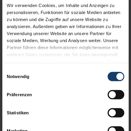
Wir verwenden Cookies, um Inhalte und Anzeigen zu
Eine Markise schafft einen Raum frei von Alltag, Verpflichtungen
personalisieren, Funktionen für soziale Medien anbieten
oder kritischen Blicken. Dort kann man seinen Gedanken freien
zu können und die Zugriffe auf unsere Website zu
Lauf lassen.
analysieren. Außerdem geben wir Informationen zu Ihrer
WAREMA Premium-Markisen verwandeln Ihren Balkon oder Ihre
Verwendung unserer Website an unsere Partner für
Terrasse in einen Ort, an dem der Fantasie kaum Grenzen
gesetzt sind.
soziale Medien, Werbung und Analysen weiter. Unsere
Erleben Sie FreiRaum für Großes!
Vom 01.05. bis 30.09.2020
Partner führen diese Informationen möglicherweise mit
erstatten wir Ihnen
100 EUR Montagekosten zurück
beim Kauf
weiteren Daten zusammen, die Sie ihnen bereitgestellt
einer Terrea K50 und K70.
haben oder die sie im Rahmen Ihrer Nutzung der Dienste
gesammelt haben.
Einwilligungsauswahl
Erfahren Sie
hier
mehr zur Aktion.
Notwendig
Präferenzen
Statistiken
Marketing