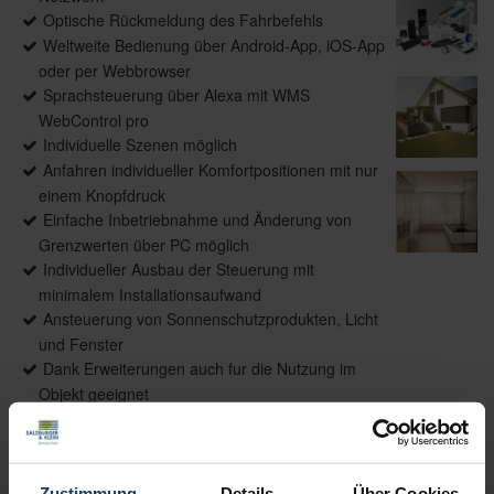
Optische Rückmeldung des Fahrbefehls
Weltweite Bedienung über Android-App, iOS-App
oder per Webbrowser
Sprachsteuerung über Alexa mit WMS
WebControl pro
Individuelle Szenen möglich
Anfahren individueller Komfortpositionen mit nur
einem Knopfdruck
Einfache Inbetriebnahme und Änderung von
Grenzwerten über PC möglich
Individueller Ausbau der Steuerung mit
minimalem Installationsaufwand
Ansteuerung von Sonnenschutzprodukten, Licht
und Fenster
Dank Erweiterungen auch fur die Nutzung im
Objekt geeignet
Vernetzung von Sonnenschutz, Beleuchtung,
Heizung und mehr mit WMS homee
Zustimmung
Details
Über Cookies