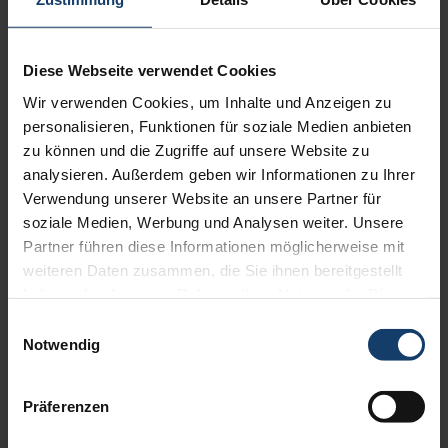
Produktdetails
Diese Webseite verwendet Cookies
Sendefrequenz: 2,4 GHz
Wir verwenden Cookies, um Inhalte und Anzeigen zu
Kanäle: Bis zu 200 Kanäle zur Ansteuerung
personalisieren, Funktionen für soziale Medien anbieten
unterschiedlicher Sonnenschutzprodukte, Licht
zu können und die Zugriffe auf unsere Website zu
und mehr
analysieren. Außerdem geben wir Informationen zu Ihrer
Steuerungs-Funktionen: Helligkeit, Wind,
Verwendung unserer Website an unsere Partner für
Niederschlag, Zeit, Innentemperatur,
soziale Medien, Werbung und Analysen weiter. Unsere
Dämmerung, Eisüberwachung (Kombination von
Partner führen diese Informationen möglicherweise mit
Außentemperatur und Niederschlag),
weiteren Daten zusammen, die Sie ihnen bereitgestellt
Astrofunktion
haben oder die sie im Rahmen Ihrer Nutzung der Dienste
gesammelt haben.
Einwilligungsauswahl
Notwendig
Produktbeschreibung
Präferenzen
Das Funksystem WMS vereint modernste Technik
und ästhetisches Design zu einer Funksteuerung für