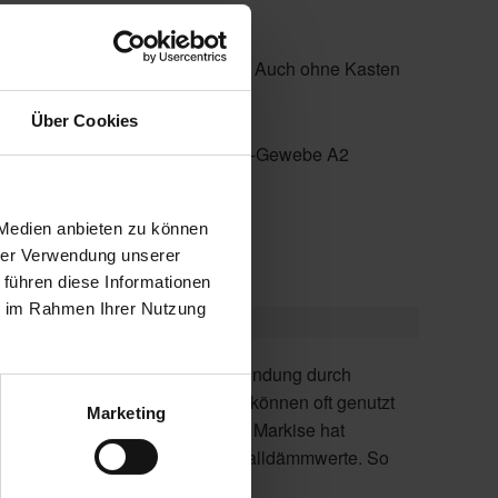
rekt auf dem Fensterrahmen
eferbar für Mauerwerksfassaden. Auch ohne Kasten
Über Cookies
usch der Fenster
, Twilight Pearl, WAREMA SecuTex-Gewebe A2
 Medien anbieten zu können
hrer Verwendung unserer
 führen diese Informationen
ie im Rahmen Ihrer Nutzung
Marketing
geht Sanierung!