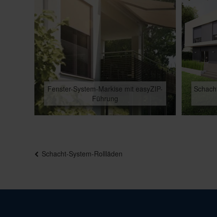
Fenster-System-Markise mit easyZIP-
Schacht
Führung
Beitragsnavigation
Schacht-System-Rollläden