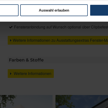
Auswahl erlauben
Brillante Extras
Fensteranbindung auf Wunsch optional über Clipbefes
Weitere Informationen zu Ausstattungsextras Fenster-M
Farben & Stoffe
Weitere Informationen